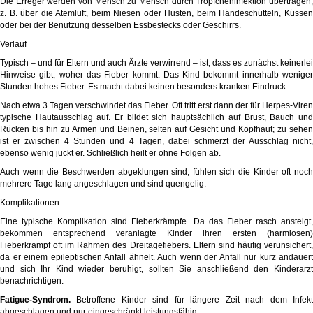
Die Erreger werden von Mensch zu Mensch durch Tröpfcheninfektion übertragen,
z. B. über die Atemluft, beim Niesen oder Husten, beim Händeschütteln, Küssen
oder bei der Benutzung desselben Essbestecks oder Geschirrs.
Verlauf
Typisch – und für Eltern und auch Ärzte verwirrend – ist, dass es zunächst keinerlei
Hinweise gibt, woher das Fieber kommt: Das Kind bekommt innerhalb weniger
Stunden hohes Fieber. Es macht dabei keinen besonders kranken Eindruck.
Nach etwa 3 Tagen verschwindet das Fieber. Oft tritt erst dann der für Herpes-Viren
typische Hautausschlag auf. Er bildet sich hauptsächlich auf Brust, Bauch und
Rücken bis hin zu Armen und Beinen, selten auf Gesicht und Kopfhaut; zu sehen
ist er zwischen 4 Stunden und 4 Tagen, dabei schmerzt der Ausschlag nicht,
ebenso wenig juckt er. Schließlich heilt er ohne Folgen ab.
Auch wenn die Beschwerden abgeklungen sind, fühlen sich die Kinder oft noch
mehrere Tage lang angeschlagen und sind quengelig.
Komplikationen
Eine typische Komplikation sind Fieberkrämpfe. Da das Fieber rasch ansteigt,
bekommen entsprechend veranlagte Kinder ihren ersten (harmlosen)
Fieberkrampf oft im Rahmen des Dreitagefiebers. Eltern sind häufig verunsichert,
da er einem epileptischen Anfall ähnelt. Auch wenn der Anfall nur kurz andauert
und sich Ihr Kind wieder beruhigt, sollten Sie anschließend den Kinderarzt
benachrichtigen.
Fatigue-Syndrom.
Betroffene Kinder sind für längere Zeit nach dem Infekt
abgeschlagen und nur eingeschränkt leistungsfähig.