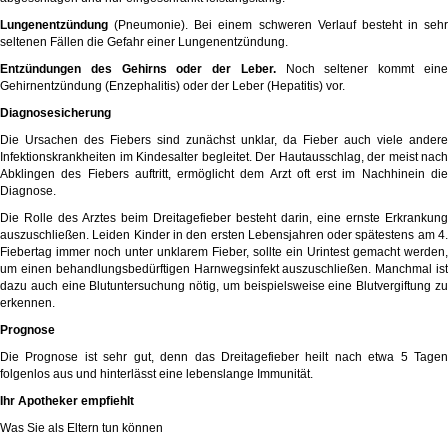
Lungenentzündung
(Pneumonie). Bei einem schweren Verlauf besteht in sehr
seltenen Fällen die Gefahr einer Lungenentzündung.
Entzündungen des Gehirns oder der Leber.
Noch seltener kommt ein
Gehirnentzündung (Enzephalitis) oder der Leber (Hepatitis) vor.
Diagnosesicherung
Die Ursachen des Fiebers sind zunächst unklar, da Fieber auch viele andere
Infektionskrankheiten im Kindesalter begleitet. Der Hautausschlag, der meist nach
Abklingen des Fiebers auftritt, ermöglicht dem Arzt oft erst im Nachhinein die
Diagnose.
Die Rolle des Arztes beim Dreitagefieber besteht darin, eine ernste Erkrankung
auszuschließen. Leiden Kinder in den ersten Lebensjahren oder spätestens am 4.
Fiebertag immer noch unter unklarem Fieber, sollte ein Urintest gemacht werden,
um einen behandlungsbedürftigen Harnwegsinfekt auszuschließen. Manchmal ist
dazu auch eine Blutuntersuchung nötig, um beispielsweise eine Blutvergiftung zu
erkennen.
Prognose
Die Prognose ist sehr gut, denn das Dreitagefieber heilt nach etwa 5 Tagen
folgenlos aus und hinterlässt eine lebenslange Immunität.
Ihr Apotheker empfiehlt
Was Sie als Eltern tun können