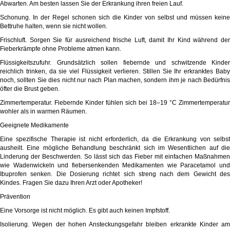
Abwarten.
Am besten lassen Sie der Erkrankung ihren freien Lauf.
Schonung.
In der Regel schonen sich die Kinder von selbst und müssen keine
Bettruhe halten, wenn sie nicht wollen.
Frischluft.
Sorgen Sie für ausreichend frische Luft, damit Ihr Kind während der
Fieberkrämpfe ohne Probleme atmen kann.
Flüssigkeitszufuhr.
Grundsätzlich sollen fiebernde und schwitzende Kinder
reichlich trinken, da sie viel Flüssigkeit verlieren. Stillen Sie Ihr erkranktes Baby
noch, sollten Sie dies nicht nur nach Plan machen, sondern ihm je nach Bedürfnis
öfter die Brust geben.
Zimmertemperatur.
Fiebernde Kinder fühlen sich bei 18–19 °C Zimmertemperatur
wohler als in warmen Räumen.
Geeignete Medikamente
Eine spezifische Therapie ist nicht erforderlich, da die Erkrankung von selbst
ausheilt. Eine mögliche Behandlung beschränkt sich im Wesentlichen auf die
Linderung der Beschwerden. So lässt sich das Fieber mit einfachen Maßnahmen
wie Wadenwickeln und fiebersenkenden Medikamenten wie
Paracetamol
un
Ibuprofen
senken. Die Dosierung richtet sich streng nach dem Gewicht des
Kindes. Fragen Sie dazu Ihren Arzt oder Apotheker!
Prävention
Eine Vorsorge ist nicht möglich. Es gibt auch keinen Impfstoff.
Isolierung.
Wegen der hohen Ansteckungsgefahr bleiben erkrankte Kinder am