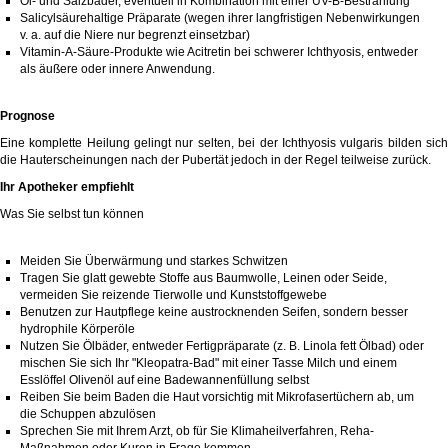
Öl- und Salzbäder, eventuell in Kombination mit einer UV-B-Bestrahlung
Salicylsäure
haltige Präparate (wegen ihrer langfristigen Nebenwirkungen
v. a. auf die Niere nur begrenzt einsetzbar)
Vitamin-A-Säure
-Produkte wie
Acitretin
bei schwerer Ichthyosis, entweder
als äußere oder innere Anwendung.
Prognose
Eine komplette Heilung gelingt nur selten, bei der Ichthyosis vulgaris bilden sich
die Hauterscheinungen nach der Pubertät jedoch in der Regel teilweise zurück.
Ihr Apotheker empfiehlt
Was Sie selbst tun können
Meiden Sie Überwärmung und starkes Schwitzen
Tragen Sie glatt gewebte Stoffe aus Baumwolle, Leinen oder Seide,
vermeiden Sie reizende Tierwolle und Kunststoffgewebe
Benutzen zur Hautpflege keine austrocknenden Seifen, sondern besser
hydrophile Körperöle
Nutzen Sie Ölbäder, entweder Fertigpräparate (z. B. Linola fett Ölbad) oder
mischen Sie sich Ihr "Kleopatra-Bad" mit einer Tasse Milch und einem
Esslöffel Olivenöl auf eine Badewannenfüllung selbst
Reiben Sie beim Baden die Haut vorsichtig mit Mikrofasertüchern ab, um
die Schuppen abzulösen
Sprechen Sie mit Ihrem Arzt, ob für Sie Klimaheilverfahren, Reha-