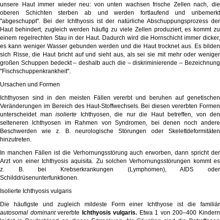
unsere Haut immer wieder neu: von unten wachsen frische Zellen nach, die
oberen Schichten sterben ab und werden fortlaufend und unbemerkt
"abgeschuppt". Bei der Ichthyosis ist der natürliche Abschuppungsprozess der
Haut behindert, zugleich werden häufig zu viele Zellen produziert, es kommt zu
einem regelrechten Stau in der Haut. Dadurch wird die Hornschicht immer dicker,
es kann weniger Wasser gebunden werden und die Haut trocknet aus. Es bilden
sich Risse, die Haut bricht auf und sieht aus, als sei sie mit mehr oder weniger
großen Schuppen bedeckt – deshalb auch die – diskriminierende – Bezeichnung
"Fischschuppenkrankheit".
Ursachen und Formen
Ichthyosen sind in den meisten Fällen vererbt und beruhen auf genetischen
Veränderungen im Bereich des Haut-Stoffwechsels. Bei diesen vererbten Formen
unterscheidet man
isolierte
Ichthyosen, die nur die Haut betreffen, von den
selteneren Ichthyosen im Rahmen von Syndromen, bei denen noch andere
Beschwerden wie z. B. neurologische Störungen oder Skelettdeformitäten
hinzutreten.
In manchen Fällen ist die Verhornungsstörung auch erworben, dann spricht der
Arzt von einer Ichthyosis aquisita. Zu solchen Verhornungsstörungen kommt es
z. B. bei Krebserkrankungen (Lymphomen), AIDS oder
Schilddrüsenunterfunktionen.
Isolierte Ichthyosis vulgaris
Die häufigste und zugleich mildeste Form einer Ichthyose ist die familiär
autosomal dominant
vererbte
Ichthyosis vulgaris.
Etwa 1 von 200–400 Kinder