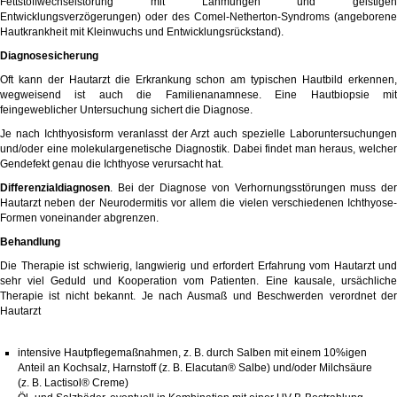
Fettstoffwechselstörung mit Lähmungen und geistigen
Entwicklungsverzögerungen) oder des Comel-Netherton-Syndroms (angeborene
Hautkrankheit mit Kleinwuchs und Entwicklungsrückstand).
Diagnosesicherung
Oft kann der Hautarzt die Erkrankung schon am typischen Hautbild erkennen,
wegweisend ist auch die Familienanamnese. Eine Hautbiopsie mit
feingeweblicher Untersuchung sichert die Diagnose.
Je nach Ichthyosisform veranlasst der Arzt auch spezielle Laboruntersuchungen
und/oder eine molekulargenetische Diagnostik. Dabei findet man heraus, welcher
Gendefekt genau die Ichthyose verursacht hat.
Differenzialdiagnosen
. Bei der Diagnose von Verhornungsstörungen muss der
Hautarzt neben der Neurodermitis vor allem die vielen verschiedenen Ichthyose-
Formen voneinander abgrenzen.
Behandlung
Die Therapie ist schwierig, langwierig und erfordert Erfahrung vom Hautarzt und
sehr viel Geduld und Kooperation vom Patienten. Eine kausale, ursächliche
Therapie ist nicht bekannt. Je nach Ausmaß und Beschwerden verordnet der
Hautarzt
intensive Hautpflegemaßnahmen, z. B. durch Salben mit einem 10%igen
Anteil an
Kochsalz
,
Harnstoff
(z. B.
Elacutan® Salbe
) und/oder
Milchsäure
(z. B.
Lactisol® Creme
)