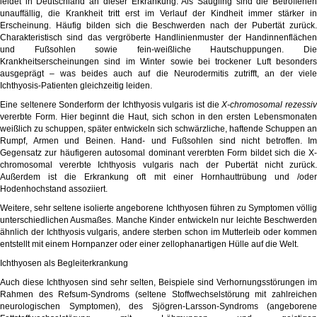
leidet in Deutschland an dieser Erkrankung. Als Säugling sind die Betroffenen
unauffällig, die Krankheit tritt erst im Verlauf der Kindheit immer stärker in
Erscheinung. Häufig bilden sich die Beschwerden nach der Pubertät zurück.
Charakteristisch sind das vergröberte Handlinienmuster der Handinnenflächen
und Fußsohlen sowie fein-weißliche Hautschuppungen. Die
Krankheitserscheinungen sind im Winter sowie bei trockener Luft besonders
ausgeprägt – was beides auch auf die Neurodermitis zutrifft, an der viele
Ichthyosis-Patienten gleichzeitig leiden.
Eine seltenere Sonderform der Ichthyosis vulgaris ist die
X-chromosomal rezessi
vererbte Form. Hier beginnt die Haut, sich schon in den ersten Lebensmonaten
weißlich zu schuppen, später entwickeln sich schwärzliche, haftende Schuppen an
Rumpf, Armen und Beinen. Hand- und Fußsohlen sind nicht betroffen. Im
Gegensatz zur häufigeren autosomal dominant vererbten Form bildet sich die X-
chromosomal vererbte Ichthyosis vulgaris nach der Pubertät nicht zurück.
Außerdem ist die Erkrankung oft mit einer Hornhauttrübung und /oder
Hodenhochstand assoziiert.
Weitere, sehr seltene isolierte angeborene Ichthyosen führen zu Symptomen völlig
unterschiedlichen Ausmaßes. Manche Kinder entwickeln nur leichte Beschwerden
ähnlich der Ichthyosis vulgaris, andere sterben schon im Mutterleib oder kommen
entstellt mit einem Hornpanzer oder einer zellophanartigen Hülle auf die Welt.
Ichthyosen als Begleiterkrankung
Auch diese Ichthyosen sind sehr selten, Beispiele sind Verhornungsstörungen im
Rahmen des Refsum-Syndroms (seltene Stoffwechselstörung mit zahlreichen
neurologischen Symptomen), des Sjögren-Larsson-Syndroms (angeborene