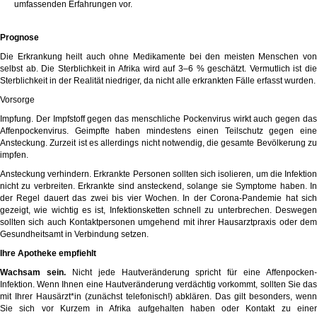
umfassenden Erfahrungen vor.
Prognose
Die Erkrankung heilt auch ohne Medikamente bei den meisten Menschen von
selbst ab. Die Sterblichkeit in Afrika wird auf 3–6 % geschätzt. Vermutlich ist die
Sterblichkeit in der Realität niedriger, da nicht alle erkrankten Fälle erfasst wurden.
Vorsorge
Impfung. Der Impfstoff gegen das menschliche Pockenvirus wirkt auch gegen das
Affenpockenvirus. Geimpfte haben mindestens einen Teilschutz gegen eine
Ansteckung. Zurzeit ist es allerdings nicht notwendig, die gesamte Bevölkerung zu
impfen.
Ansteckung verhindern. Erkrankte Personen sollten sich isolieren, um die Infektion
nicht zu verbreiten. Erkrankte sind ansteckend, solange sie Symptome haben. In
der Regel dauert das zwei bis vier Wochen. In der Corona-Pandemie hat sich
gezeigt, wie wichtig es ist, Infektionsketten schnell zu unterbrechen. Deswegen
sollten sich auch Kontaktpersonen umgehend mit ihrer Hausarztpraxis oder dem
Gesundheitsamt in Verbindung setzen.
Ihre Apotheke empfiehlt
Wachsam sein.
Nicht jede Hautveränderung spricht für eine Affenpocken-
Infektion. Wenn Ihnen eine Hautveränderung verdächtig vorkommt, sollten Sie das
mit Ihrer Hausärzt*in (zunächst telefonisch!) abklären. Das gilt besonders, wenn
Sie sich vor Kurzem in Afrika aufgehalten haben oder Kontakt zu einer