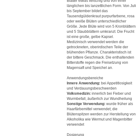
Blätter etwas fleischig und von einer
länglichen bis lanzettlichen Form. Von Juli
bis September bildet das
Tausendgüldenkraut purpurfarbene, rosa
oder weiße Blüten unterschiedlicher
Größe. Jede Blüte wird von 5 Kronblättern
und 5 Staubblättern umkranzt. Die Frucht
ist eine große, gelbe Kapsel.
Medizinisch verwendet werden die
getrockneten, oberirdischen Teile der
blühenden Pflanze. Charakteristisch ist
der bittere Geschmack. Die enthaltenden
Bitterstoffe regen die Freisetzung von
Magensaft und Speichel an.
Anwendungsbereiche
Innere Anwendung:
bei Appetitlosigkeit
und Verdauungsbeschwerden
Volksmedizin:
innerlich bei Fieber und
Wurmbefall, äußerlich zur Wundheilung
Sonstige Verwendung:
wurde früher als
Haarfärbemittel verwendet; die
Blütenspitzen werden zur Herstellung von
Alkoholika wie Wermut und Magenbitter
verwendet
Dosierung