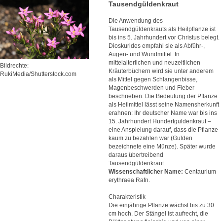
Tausendgüldenkraut
Die Anwendung des
Tausendgüldenkrauts als Heilpflanze ist
bis ins 5. Jahrhundert vor Christus belegt.
Dioskurides empfahl sie als Abführ-,
Augen- und Wundmittel. In
mittelalterlichen und neuzeitlichen
Bildrechte:
Kräuterbüchern wird sie unter anderem
RukiMedia/Shutterstock.com
als Mittel gegen Schlangenbisse,
Magenbeschwerden und Fieber
beschrieben. Die Bedeutung der Pflanze
als Heilmittel lässt seine Namensherkunft
erahnen: Ihr deutscher Name war bis ins
15. Jahrhundert Hundertguldenkraut –
eine Anspielung darauf, dass die Pflanze
kaum zu bezahlen war (Gulden
bezeichnete eine Münze). Später wurde
daraus übertreibend
Tausendgüldenkraut.
Wissenschaftlicher Name:
Centaurium
erythraea Rafn.
Charakteristik
Die einjährige Pflanze wächst bis zu 30
cm hoch. Der Stängel ist aufrecht, die