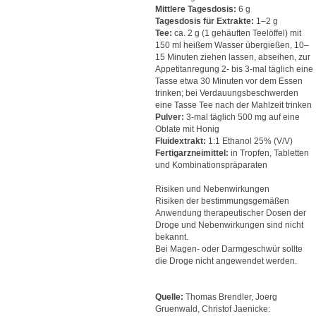
Mittlere Tagesdosis:
6 g
Tagesdosis für Extrakte:
1–2 g
Tee:
ca. 2 g (1 gehäuften Teelöffel) mit
150 ml heißem Wasser übergießen, 10–
15 Minuten ziehen lassen, abseihen, zur
Appetitanregung 2- bis 3-mal täglich eine
Tasse etwa 30 Minuten vor dem Essen
trinken; bei Verdauungsbeschwerden
eine Tasse Tee nach der Mahlzeit trinken
Pulver:
3-mal täglich 500 mg auf eine
Oblate mit Honig
Fluidextrakt:
1:1 Ethanol 25% (V/V)
Fertigarzneimittel:
in Tropfen, Tabletten
und Kombinationspräparaten
Risiken und Nebenwirkungen
Risiken der bestimmungsgemäßen
Anwendung therapeutischer Dosen der
Droge und Nebenwirkungen sind nicht
bekannt.
Bei Magen- oder Darmgeschwür sollte
die Droge nicht angewendet werden.
Quelle:
Thomas Brendler, Joerg
Gruenwald, Christof Jaenicke: